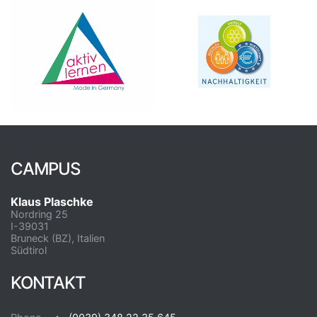
CAMPUS
Klaus Plaschke
Nordring 25
I-39031
Bruneck (BZ), Italien
Südtirol
KONTAKT