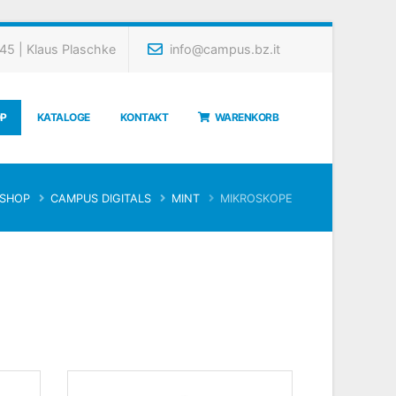
5 | Klaus Plaschke
info@campus.bz.it
P
KATALOGE
KONTAKT
WARENKORB
SHOP
CAMPUS DIGITALS
MINT
MIKROSKOPE