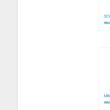
SC
Wei
MI
Wei