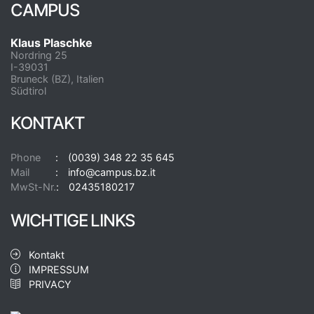
CAMPUS
Klaus Plaschke
Nordring 25
I-39031
Bruneck (BZ), Italien
Südtirol
KONTAKT
Phone
(0039) 348 22 35 645
Mail
info@campus.bz.it
MwSt-Nr.
02435180217
WICHTIGE LINKS
Kontakt
IMPRESSUM
PRIVACY