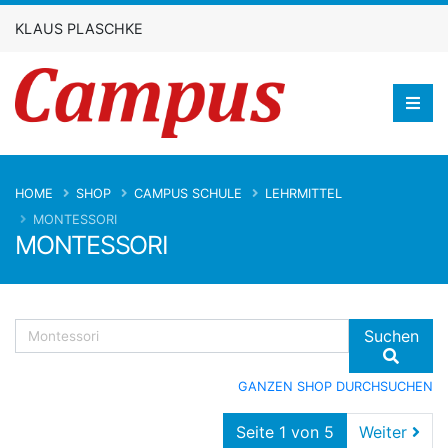
KLAUS PLASCHKE
HOME
SHOP
CAMPUS SCHULE
LEHRMITTEL
MONTESSORI
MONTESSORI
Suchen
GANZEN SHOP DURCHSUCHEN
Seite 1 von 5
Weiter