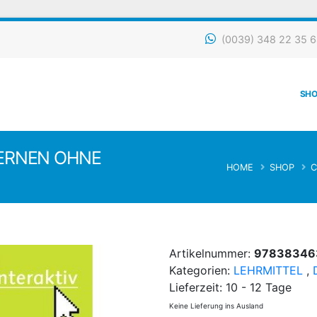
(0039) 348 22 35 64
SHO
ERNEN OHNE
HOME
SHOP
C
Artikelnummer:
97838346
Kategorien:
LEHRMITTEL
,
Lieferzeit:
10 - 12 Tage
Keine Lieferung ins Ausland