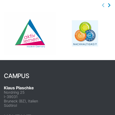
CAMPUS
Klaus Plaschke
Nordring 25
I-39031
Bruneck (BZ), Italien
Südtirol