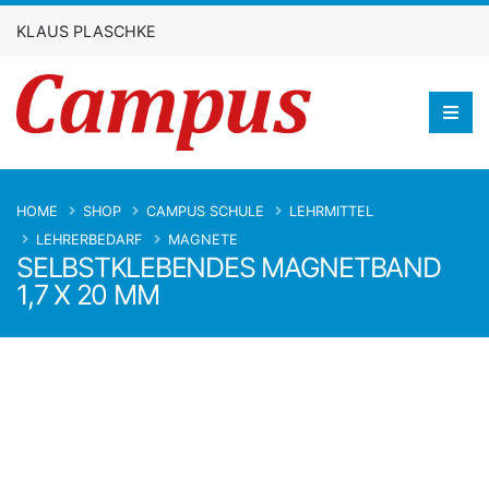
KLAUS PLASCHKE
HOME
SHOP
CAMPUS SCHULE
LEHRMITTEL
LEHRERBEDARF
MAGNETE
SELBSTKLEBENDES MAGNETBAND
1,7 X 20 MM