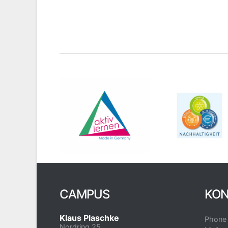
CAMPUS
KON
Klaus Plaschke
Phone
Nordring 25