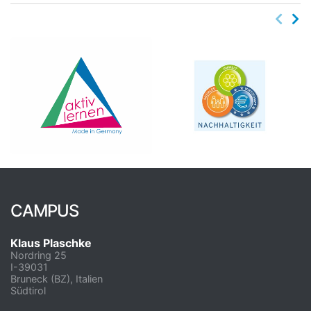
CAMPUS
Klaus Plaschke
Nordring 25
I-39031
Bruneck (BZ), Italien
Südtirol