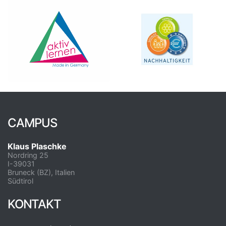
CAMPUS
Klaus Plaschke
Nordring 25
I-39031
Bruneck (BZ), Italien
Südtirol
KONTAKT