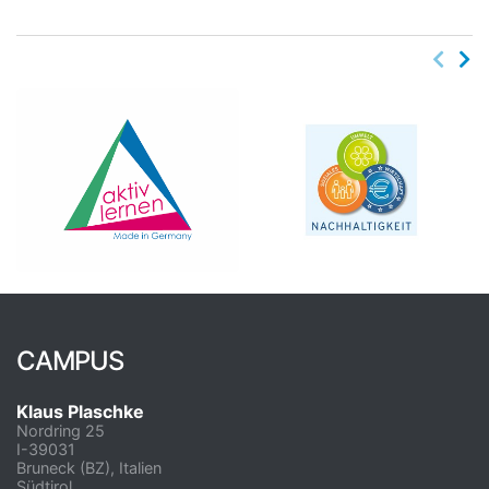
CAMPUS
Klaus Plaschke
Nordring 25
I-39031
Bruneck (BZ), Italien
Südtirol