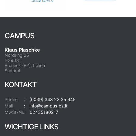
CAMPUS
Klaus Plaschke
Nordring 25
I-39031
Bruneck (BZ), Italien
Südtirol
KONTAKT
Phone
(0039) 348 22 35 645
Mail
info@campus.bz.it
MwSt-Nr.
02435180217
WICHTIGE LINKS