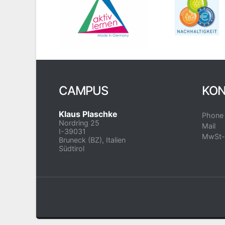
CAMPUS
KON
Klaus Plaschke
Phone
Nordring 25
Mail
I-39031
MwSt-
Bruneck (BZ), Italien
Südtirol