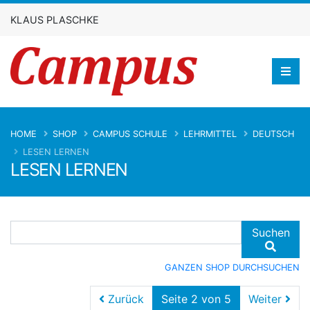
KLAUS PLASCHKE
HOME
SHOP
CAMPUS SCHULE
LEHRMITTEL
DEUTSCH
LESEN LERNEN
LESEN LERNEN
Suchen
GANZEN SHOP DURCHSUCHEN
Zurück
Seite 2 von 5
Weiter