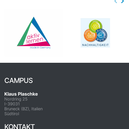
CAMPUS
Klaus Plaschke
Nordring 25
I-39031
Bruneck (BZ), Italien
Südtirol
KONTAKT